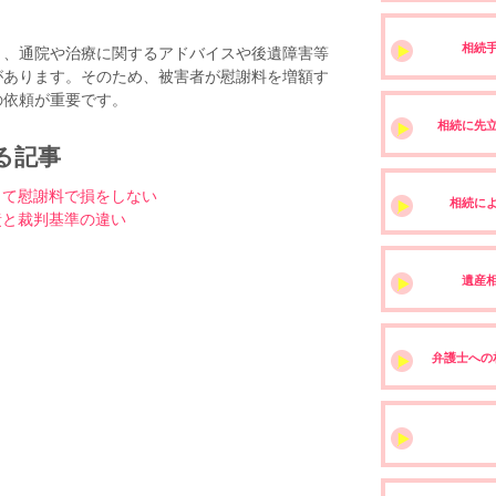
相続
、通院や治療に関するアドバイスや後遺障害等
があります。そのため、被害者が慰謝料を増額す
の依頼が重要です。
相続に先
る記事
して慰謝料で損をしない
相続に
責と裁判基準の違い
遺産
弁護士への