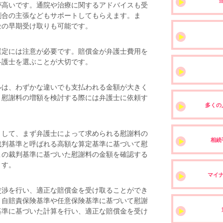
が高いです。通院や治療に関するアドバイスも受
割合の主張などもサポートしてもらえます。ま
金の早期受け取りも可能です。
定には注意が必要です。賠償金が弁護士費用を
弁護士を選ぶことが大切です。
は、わずかな違いでも支払われる金額が大きく
、慰謝料の増額を検討する際には弁護士に依頼す
多くの
して、まず弁護士によって求められる慰謝料の
相続
裁判基準と呼ばれる高額な算定基準に基づいて慰
この裁判基準に基づいた慰謝料の金額を確認する
ます。
マイ
渉を行い、適正な賠償金を受け取ることができ
、自賠責保険基準や任意保険基準に基づいて慰謝
基準に基づいた計算を行い、適正な賠償金を受け