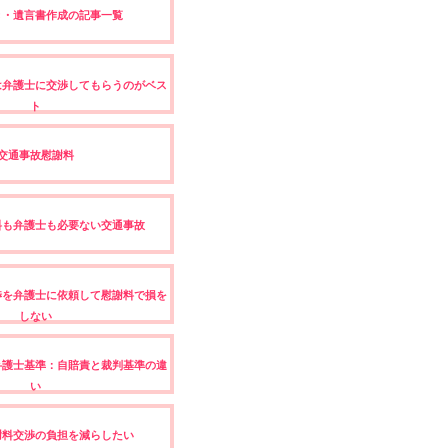
き・遺言書作成の記事一覧
は弁護士に交渉してもらうのがベス
ト
交通事故慰謝料
料も弁護士も必要ない交通事故
渉を弁護士に依頼して慰謝料で損を
しない
弁護士基準：自賠責と裁判基準の違
い
謝料交渉の負担を減らしたい